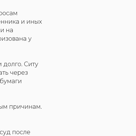
просам
енника и иных
ли на
ризована у
 долго. Ситу
ать через
 бумаги
ным причинам.
суд после