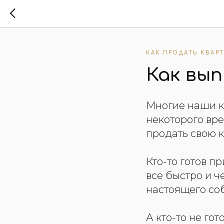
КАК ПРОДАТЬ КВАР
Как вы
Многие наши к
некоторого вр
продать свою к
Кто-то готов п
все быстро и ч
настоящего со
А кто-то не гот