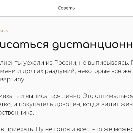
Советы
ТИРУ
писаться дистанционн
лиенты уехали из России, не выписываясь. 
емени и долгих раздумий, некоторые все ж
вартиру.
риехать и выписаться лично. Это оптимально
етко, и покупатель доволен, когда видит жи
бственника.
ов приехать. Ну не готов и все... Что же можн