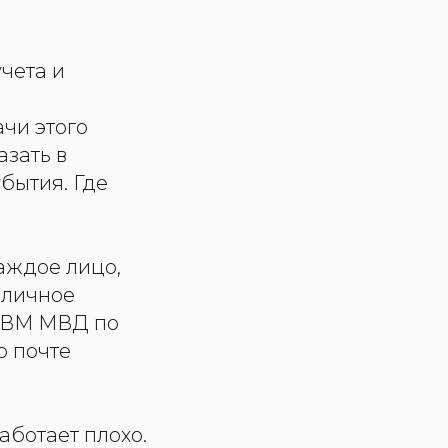
чета и
чи этого
зать в
бытия. Где
каждое лицо,
 личное
 ОВМ МВД по
о почте
аботает плохо.