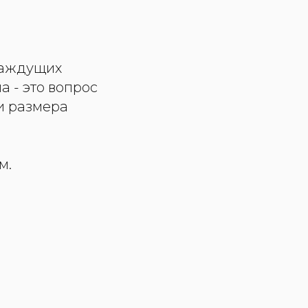
 жаждущих
а - это вопрос
и размера
м.