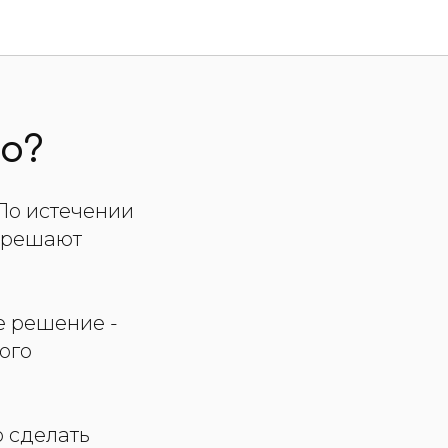
о?
По истечении
е решают
е решение -
вого
о сделать