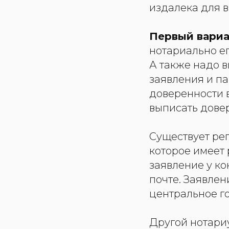
издалека для 
Первый вариа
нотариально ег
А также надо 
заявления и п
доверенности в
выписать дове
Существует рег
которое имеет
заявление у к
почте. Заявлен
центральное г
Другой нотариу