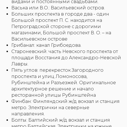
видами и постоянными свадьбами.
Васька или В.О.: Васильевский остров.
Больших проспекта в городе два - один
Большой проспект П. С. находится на
Петроградской стороне с дорогими
магазинами, Большой проспект В. О. – на
Васильевском острове
Грибанал: канал Грибоедова.
Староневский: часть Невского проспекта от
площади Восстания до Александро-Невской
Лавры.
Пять углов: перекресток Загородного
проспекта и улиц Ломоносова,
Рубинштейна и Разъезжей. Оригинальное
архитектурное решение и начало
ресторанной улицы Рубинштейна
Финбан: Финляндский ж/д вокзал и станция
метро. Электрички на северные
направления.
Болты: Балтийский ж/д вокзал и станция
метро Балтийская. Электрички на южные